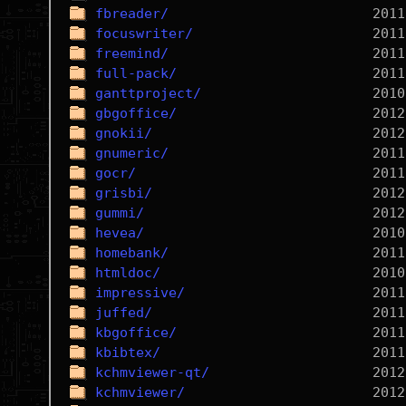
fbreader/
focuswriter/
freemind/
full-pack/
ganttproject/
gbgoffice/
gnokii/
gnumeric/
gocr/
grisbi/
gummi/
hevea/
homebank/
htmldoc/
impressive/
juffed/
kbgoffice/
kbibtex/
kchmviewer-qt/
kchmviewer/