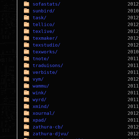
sofastats/
sunbird/
task/
tellico/
texlive/
texmaker/
texstudio/
texworks/
tnote/
traduisons/
verbiste/
vym/
wammu/
wink/
wyrd/
xmind/
xournal/
xpad/
zathura-cb/
zathura-djvu/