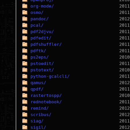
org-mode/
osmo/
pandoc/
pcal/
pdf2djvu/
pdfedit/
pdfshuffler/
pdftk/
ps2eps/
pstoedit/
pstotext/
python-gcalcli/
qamus/
qpdf/
rastertospp/
rednotebook/
remind/
scribus/
siag/
sigil/