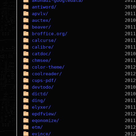
akonadi-googledata/
antiword/
apvlv/
auctex/
beaver/
broffice.org/
calcurse/
calibre/
catdoc/
chmsee/
color-theme/
coolreader/
cups-pdf/
devtodo/
dictd/
ding/
elyxer/
epdfview/
eqonomize/
etm/
evince/