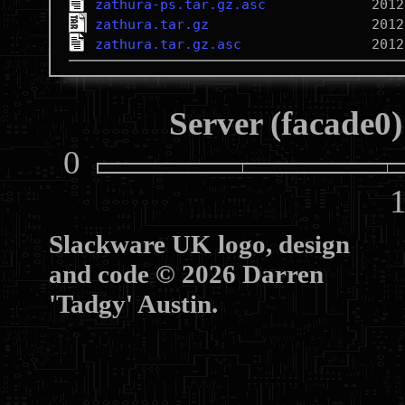
zathura-ps.tar.gz.asc
zathura.tar.gz
zathura.tar.gz.asc
Server (facade0)
0
10
Slackware UK logo, design
and code © 2026 Darren
'Tadgy' Austin.