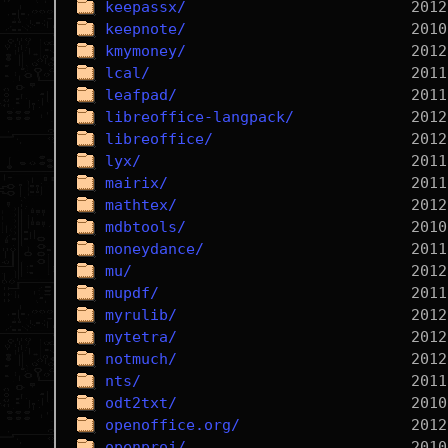
keepassx/
keepnote/
kmymoney/
lcal/
leafpad/
libreoffice-langpack/
libreoffice/
lyx/
mairix/
mathtex/
mdbtools/
moneydance/
mu/
mupdf/
myrulib/
mytetra/
notmuch/
nts/
odt2txt/
openoffice.org/
openproj/