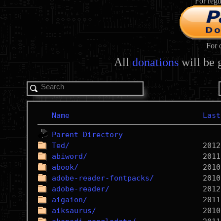
For regu
For 
All
donations
will be 
Name
Last
Parent Directory
Ted/
abiword/
abook/
adobe-reader-fontpacks/
adobe-reader/
aigaion/
aiksaurus/